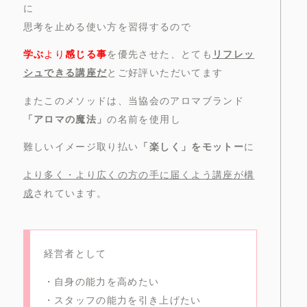
に
思考を止める使い方を習得するので
学ぶ
より
感じる事
を優先させた、とても
リフレッ
シュできる講座だ
とご好評いただいてます
またこのメソッドは、当協会のアロマブランド
「アロマの魔法」
の名前を使用し
難しいイメージ取り払い
「楽しく」をモットー
に
より多く・より広くの方の手に届くよう講座が構
成
されています。
経営者として
・自身の能力を高めたい
・スタッフの能力を引き上げたい