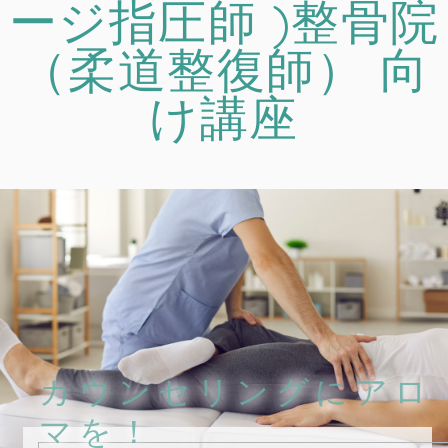
ージ指圧師 )整骨院
（柔道整復師） 向
け講座
カウンセリングにアロ
マを！