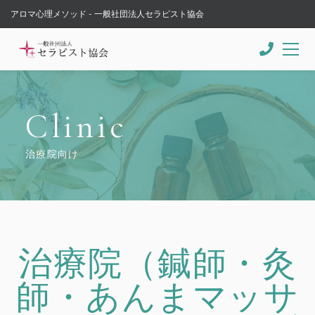
アロマ心理メソッド - 一般社団法人セラピスト協会
Clinic
治療院向け
治療院（鍼師・灸
師・あんまマッサ