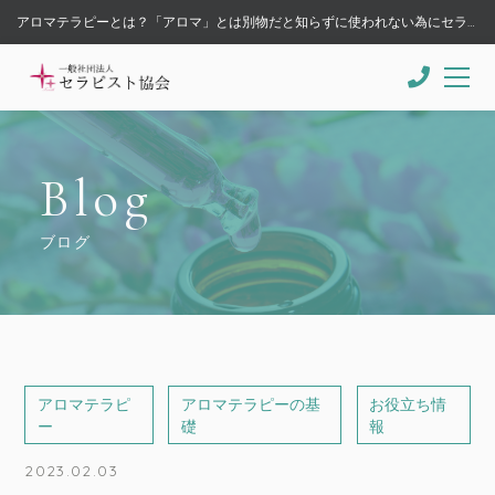
アロマテラピーとは？「アロマ」とは別物だと知らずに使われない為にセラピストやアロマ講師が伝えるべき事 - 一般社団法人セラピスト協会
Blog
ブログ
アロマテラピ
アロマテラピーの基
お役立ち情
ー
礎
報
2023.02.03