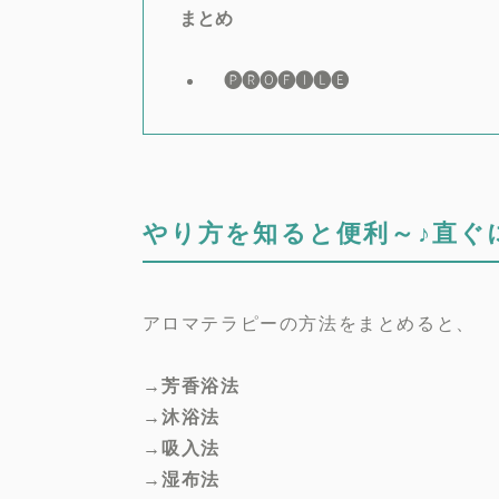
まとめ
🅟🅡🅞🅕🅘🅛🅔
やり方を知ると便利～♪直ぐ
アロマテラピーの方法をまとめると、
→芳香浴法
→沐浴法
→吸入法
→湿布法